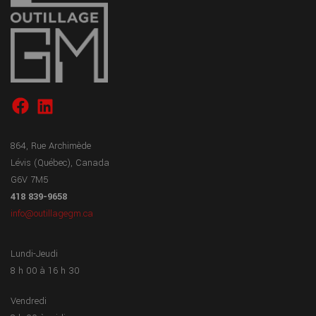
864, Rue Archimède
Lévis (Québec), Canada
G6V 7M5
418 839-9658
info@outillagegm.ca
Lundi-Jeudi
8 h 00 à 16 h 30
Vendredi