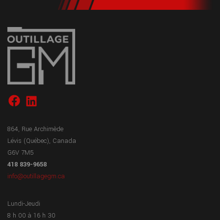
864, Rue Archimède
Lévis (Québec), Canada
G6V 7M5
418 839-9658
info@outillagegm.ca
Lundi-Jeudi
8 h 00 à 16 h 30